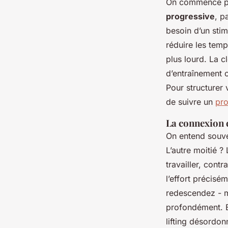
On commence par
progressive
, p
besoin d’un stim
réduire les temp
plus lourd. La 
d’entraînement o
Pour structurer 
de suivre un
pr
La connexion 
On entend souven
L’autre moitié ?
travailler, cont
l’effort précisém
redescendez - mu
profondément. E
lifting désordon