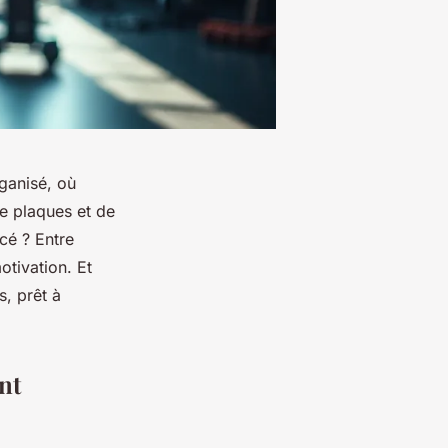
rganisé, où
e plaques et de
cé ? Entre
otivation. Et
s, prêt à
nt