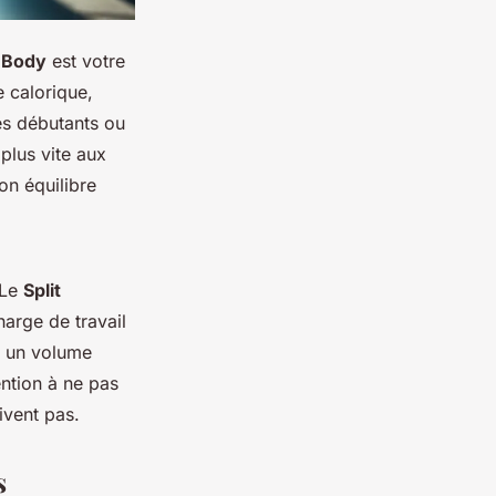
l Body
est votre
e calorique,
es débutants ou
plus vite aux
on équilibre
 Le
Split
harge de travail
c un volume
ention à ne pas
ivent pas.
s