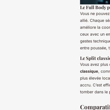
Le Full Body p
Vous ne pouvez 
allié. Chaque sé
améliore la coo
ceux avec un em
gestes techniqu
entre poussée, t
Le Split class
Vous avez plus 
classique
, comm
plus élevée loc
accru. C’est eff
tomber dans le p
Comparatif