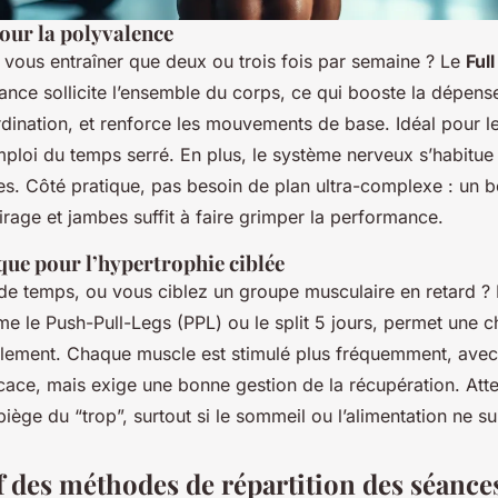
our la polyvalence
vous entraîner que deux ou trois fois par semaine ? Le
Ful
ance sollicite l’ensemble du corps, ce qui booste la dépens
rdination, et renforce les mouvements de base. Idéal pour l
ploi du temps serré. En plus, le système nerveux s’habitue 
es. Côté pratique, pas besoin de plan ultra-complexe : un b
irage et jambes suffit à faire grimper la performance.
ique pour l’hypertrophie ciblée
de temps, ou vous ciblez un groupe musculaire en retard ?
e le Push-Pull-Legs (PPL) ou le split 5 jours, permet une c
alement. Chaque muscle est stimulé plus fréquemment, ave
icace, mais exige une bonne gestion de la récupération. Att
iège du “trop”, surtout si le sommeil ou l’alimentation ne su
 des méthodes de répartition des séance