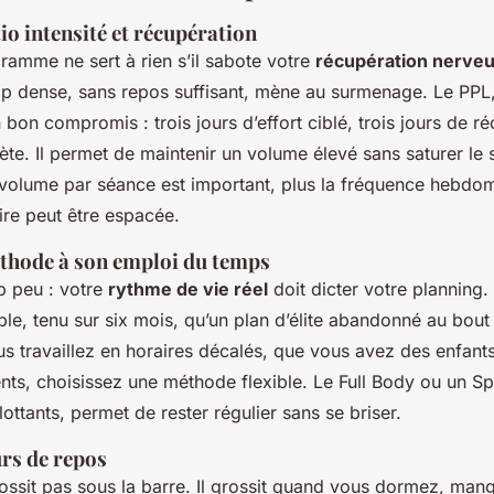
io intensité et récupération
ramme ne sert à rien s’il sabote votre
récupération nerve
op dense, sans repos suffisant, mène au surmenage. Le PPL
 bon compromis : trois jours d’effort ciblé, trois jours de r
ète. Il permet de maintenir un volume élevé sans saturer le
e volume par séance est important, plus la fréquence hebdo
re peut être espacée.
thode à son emploi du temps
p peu : votre
rythme de vie réel
doit dicter votre planning.
e, tenu sur six mois, qu’un plan d’élite abandonné au bout 
us travaillez en horaires décalés, que vous avez des enfant
nts, choisissez une méthode flexible. Le Full Body ou un Sp
lottants, permet de rester régulier sans se briser.
urs de repos
ossit pas sous la barre. Il grossit quand vous dormez, man