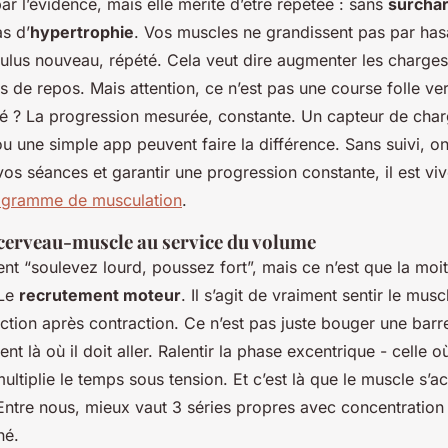
 l’évidence, mais elle mérite d’être répétée : sans
surcha
as d’
hypertrophie
. Vos muscles ne grandissent pas par hasa
ulus nouveau, répété. Cela veut dire augmenter les charges,
s de repos. Mais attention, ce n’est pas une course folle ver
clé ? La progression mesurée, constante. Un capteur de char
u une simple app peuvent faire la différence. Sans suivi, o
vos séances et garantir une progression constante, il est vi
ogramme de musculation
.
cerveau-muscle au service du volume
t “soulevez lourd, poussez fort”, mais ce n’est que la moiti
 Le
recrutement moteur
. Il s’agit de vraiment sentir le musc
raction après contraction. Ce n’est pas juste bouger une barre
ent là où il doit aller. Ralentir la phase excentrique - celle 
ltiplie le temps sous tension. Et c’est là que le muscle s’ac
ntre nous, mieux vaut 3 séries propres avec concentration
né.