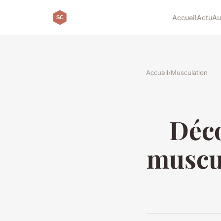
Accueil
Actu
Au
Accueil
›
Musculation
Déc
muscul