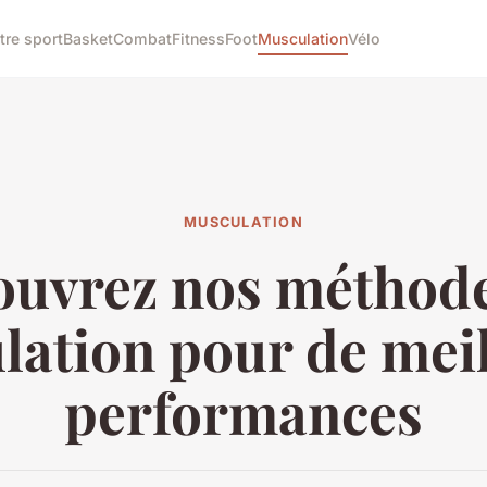
tre sport
Basket
Combat
Fitness
Foot
Musculation
Vélo
MUSCULATION
ouvrez nos méthode
ation pour de mei
performances