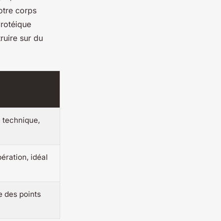
otre corps
protéique
ruire sur du
 technique,
ration, idéal
e des points