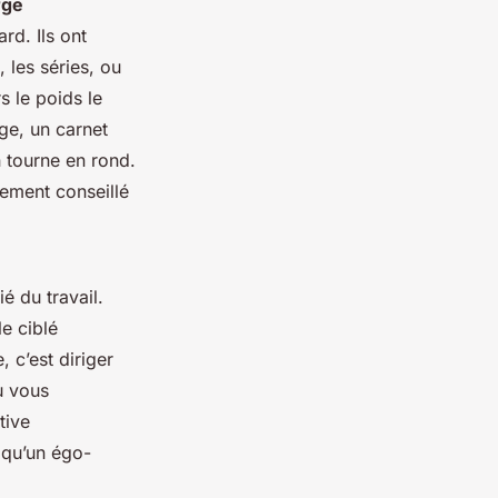
rge
rd. Ils ont
 les séries, ou
s le poids le
ge, un carnet
n tourne en rond.
vement conseillé
é du travail.
le ciblé
, c’est diriger
où vous
tive
 qu’un égo-