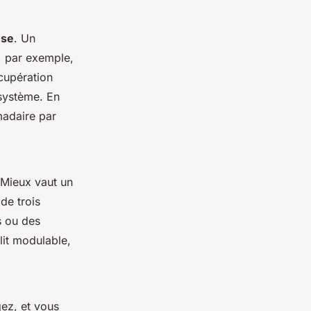
use
. Un
, par exemple,
écupération
 système. En
madaire par
 Mieux vaut un
de trois
s ou des
lit modulable,
gez, et vous